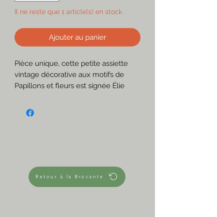
Il ne reste que 1 article(s) en stock
Ajouter au panier
Pièce unique, cette petite assiette
vintage décorative aux motifs de
Papillons et fleurs est signée Élie
Barachant, céramiste de Saint Cannat
(1919-1993).
À associer avec d'autres assiettes et
déco dépareillées pour un mur qui
ne ressemble qu'à vous.
Très jolie aussi en vide-poche.
☆
En terre cuite émaillée
Retour à la Brocante
En très bon état
Fond crème rosé
Décors noir, bleus, verts, jaunes,