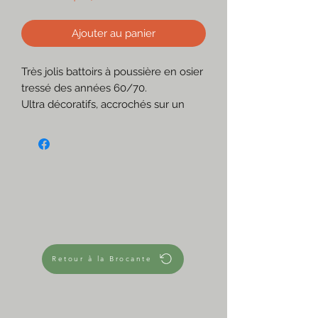
Ajouter au panier
Très jolis battoirs à poussière en osier
tressé des années 60/70.
Ultra décoratifs, accrochés sur un
mur ou posés en accumulation dans
un gros bocal vintage ou un Porte-
parapluie.
☆
15€ pièce
Préciser le modèle désiré lors de
l'achat
☆
En osier tressé rond ou plat
Retour à la Brocante
Travail artisanal
Capuchon en métal ou anse
d'accrochage au bout pour certains
Très bon état