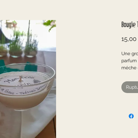
Bougie 
15,00
Une gro
parfum 
méche 
dans un
Duralex
Ruptu
Sans au
Dimensi
Diamètr
Hauteur
Durée d