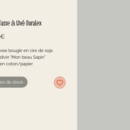
Tasse à thé Duralex
Prix
 €
sse bougie en cire de soja
divin "Mon beau Sapin"
en coton/papier
e tasse à thé transparente
re de stock
cune substance nocive!
ons approximatives
e tasse haut 10,5 cm / bas 6 cm
 tasse 6 cm
e combustion approximative 15h