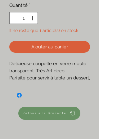
Quantité
*
Il ne reste que 1 article(s) en stock
Ajouter au panier
Délicieuse coupelle en verre moulé
transparent. Très Art déco.
Parfaite pour servir à table un dessert,
l'apéro. A utiliser aussi comme vide-
poches dans l'entrée, ou dans la
salle-de-bain pour y déposer ses
bijoux, ses lingettes lavables.
Inscription "France REIMS" dans le
Retour à la Brocante
verre.