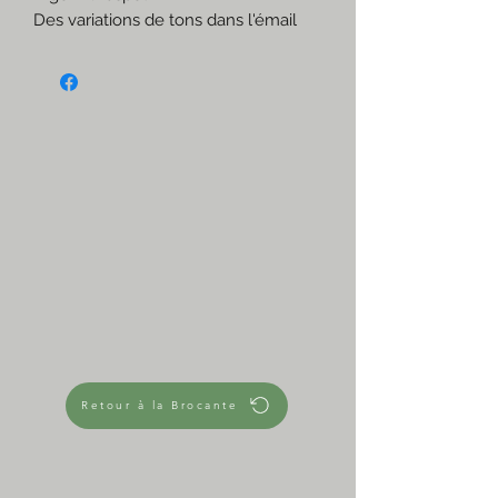
Des variations de tons dans l'émail
qui la rendent unique et hautement
désirable!
☆
Beige, marron, kaki
En très bon état
Made in France
Empilable avec les autres coupelles
Grès en stock
☆
Mesures approximatives
Diamètre 10 cm
Diamètre bas 5,7 cm
Hauteur 5,3 cm
200 g
☆
Retour à la Brocante
Mugs de la même collection en
boutique.