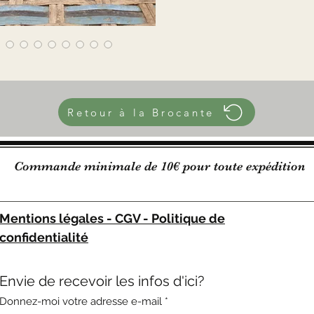
Léger
Sans co
☆
Mesures
Hauteur
Diamètr
Longueu
Retour à la Brocante
350 g
Commande minimale de 10€ pour toute expédition
Mentions légales - CGV - Politique de
confidentialité
Envie de recevoir les infos d'ici?
Donnez-moi votre adresse e-mail