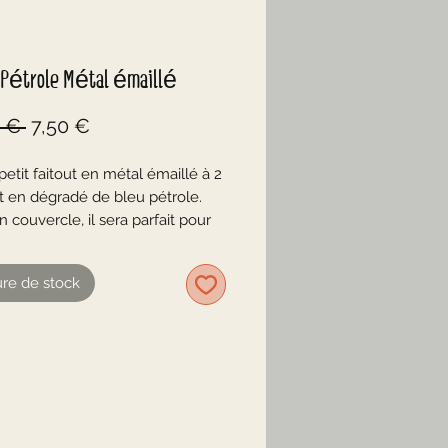
t Pétrole Métal émaillé
Prix
Prix
 € 
7,50 €
original
promotionnel
etit faitout en métal émaillé à 2
t en dégradé de bleu pétrole.
 couvercle, il sera parfait pour
oupe et petit plat mijoté, mais
n déco vintage, ou encore
re de stock
é en cache pot.
up de charme!
 de bleu pétrole
r bleu clair
 l'émail sur une anse (voir