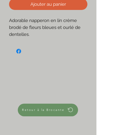
Ajouter au panier
Adorable napperon en lin crème
brodé de fleurs bleues et ourlé de
dentelles.
Pour une table colorée, printanière
ou estivale!
☆
Tissu en lin ou métis (je ne sais pas)
Tissu et dentelle Crème
Broderies bleus clair et foncé & vert
anis
Couture bleue autour
Très bon état hormis de toutes
petites tâches (que je préfère ne pas
enlever)
Retour à la Brocante
Modèle Margot de Paris
☆
Mesures approximatives