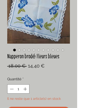
Napperon brodé Fleurs bleues
Prix
Prix
 18,00 € 
14,40 €
original
promotionnel
Quantité
*
Il ne reste que 1 article(s) en stock