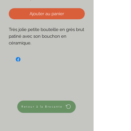
Ajouter au panier
Très jolie petite bouteille en grès brut
patiné avec son bouchon en
céramique.
Parfaite en accumulation pour une
décoration bohème ou campagne
chic, mais aussi détournée en
soliflore.
☆
Marron
Col très étroit
Grès brut
Lourde et stable
Retour à la Brocante
Très bon état hormis le joint et le
bouchon qui a de petits éclats.
☆
Dimensions approximatives