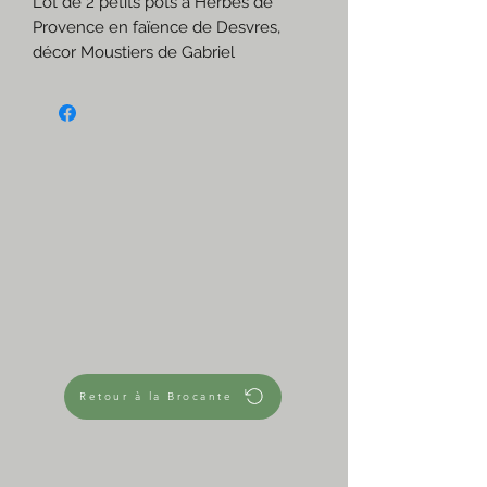
Lot de 2 petits pots à Herbes de
Provence en faïence de Desvres,
décor Moustiers de Gabriel
Fourmaintreaux.
Intemporels et chics à la fois.
☆
Très bon état
Blanc, ocre et vert
☆
Dimensions approximatives
Hauteur avec couvercle 11cm
Hauteur sans couvercle 6cm
Diamètre 6cm
Retour à la Brocante