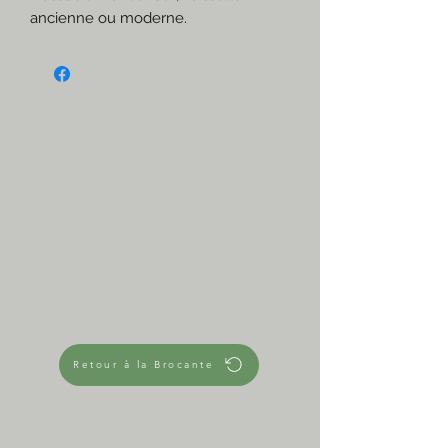
ancienne ou moderne.
Esprit cantine, bistrot, so 70's!
☆
Prix pour les 7
Me contacter si vous en voulez
moins
3€ l'un
5,50€ les 2
8€ les 3
10€ les 4
16€ les 7
7 en stock
☆
Très bon état
Empilables
☆
Retour à la Brocante
Mesures approximatives
Hauteur 7,3 cm
Diamètre 6,5 cm