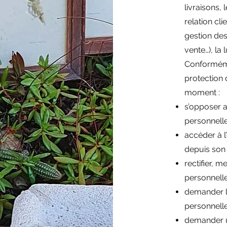
livraisons, 
relation cli
gestion des
vente…), la 
Conformémen
protection d
moment :
s’opposer 
personnell
accéder à 
depuis son
rectifier, 
personnelle
demander l
personnell
demander un