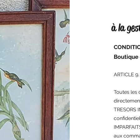
à la ges
CONDITI
Boutique
ARTICLE 9
Toutes les
directement
TRESORS IM
confidentie
IMPARFAITS 
aux command