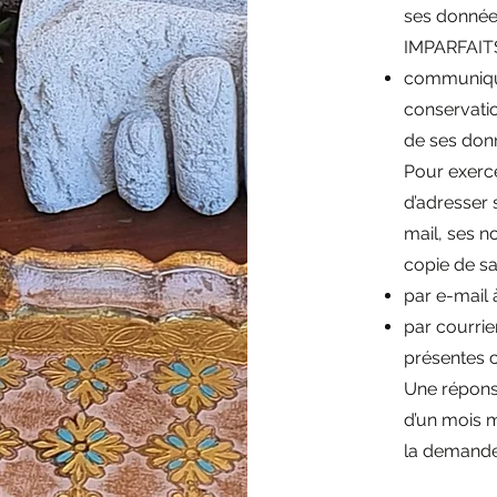
ses donnée
IMPARFAIT
communiquer
conservatio
de ses don
Pour exercer
d’adresser
mail, ses n
copie de sa 
par e-mail à
par courrie
présentes c
Une réponse
d’un mois 
la demande