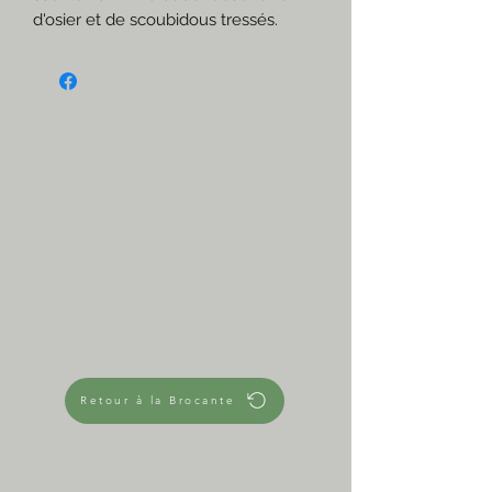
d'osier et de scoubidous tressés.
Pour une touche vintage colorée
dans votre déco!
☆
Verte, crème, rose fluo, orange fluo
Verre vert émeraude
Sans bouchon
Très bon état
Marque VIRESA
☆
Dimensions approximatives
Hauteur 22 cm
Diamètre max 12 cm
Diamètre base 10 cm
Diamètre ouverture goulot 2 cm
760 g
Retour à la Brocante