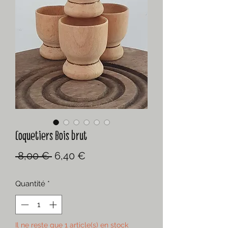
Coquetiers Bois brut
Prix
Prix
 8,00 € 
6,40 €
original
promotionnel
Quantité
*
Il ne reste que 1 article(s) en stock