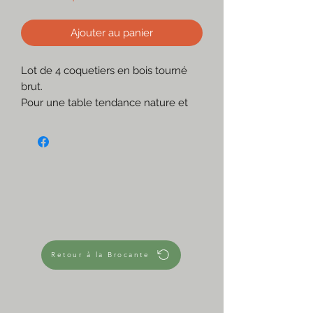
Ajouter au panier
Lot de 4 coquetiers en bois tourné
brut.
Pour une table tendance nature et
bohème, ou à détourner en mini-pots
ou bougeoirs!
☆
En très bon état, sauf une fêlure dans
un (photo)
Creusés dans un seul morceau de
bois
Peuvent contenir une bougie
chauffe-plat
Retour à la Brocante
☆
A conserver tel quel ou à protéger
avec une cire alimentaire
☆