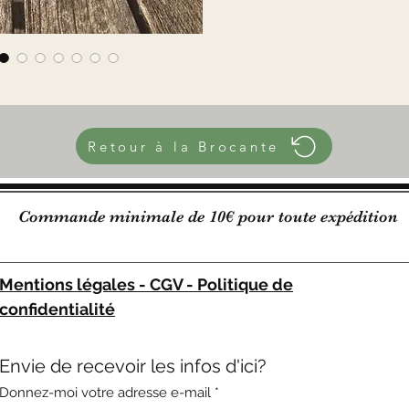
Hauteur
Diamètr
Diamètr
50 mL
190 g le
Retour à la Brocante
Commande minimale de 10€ pour toute expédition
Mentions légales - CGV - Politique de
confidentialité
Envie de recevoir les infos d'ici?
Donnez-moi votre adresse e-mail