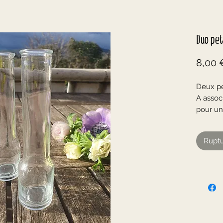
Duo pet
8,00 
Deux pe
A assoc
pour un
À l'orig
de jolis
Ruptu
☆
Prix pou
☆
Verre t
En très
☆
Mesures