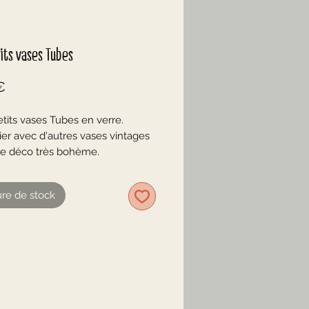
its vases Tubes
Prix
€
tits vases Tubes en verre.
ier avec d'autres vases vintages
e déco très bohème.
ine, verres à shots, ils font aussi
 bougeoirs.
re de stock
r les 2
ransparent
 bon état
 approximatives