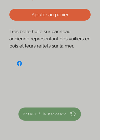
Ajouter au panier
Très belle huile sur panneau
ancienne représentant des voiliers en
bois et leurs reflets sur la mer.
Les couleurs sont splendides!
Un coup de 🤎
☆
Non signée
Tons de parmes, bruns, vert olive,
crème, ocre jaune
En très bon état
Chinée ainsi, sans son cadre d'origine.
Les bords ne sont donc pas soignés
Retour à la Brocante
et il n'y a pas d'attache au dos
☆
Mesures approximatives
32 cm x 28,5 cm x 0,7 cm