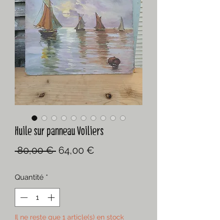
Huile sur panneau Voiliers
Prix
Prix
 80,00 € 
64,00 €
original
promotionnel
Quantité
*
Il ne reste que 1 article(s) en stock