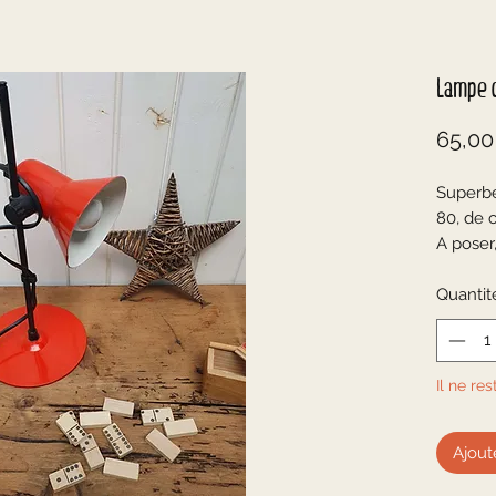
Lampe 
65,00
Superb
80, de 
A poser,
hauteur
En méta
Quantit
Rouge et
blanc
Interru
Il ne res
Fiche p
Douille 
Fournie
Ajout
☆