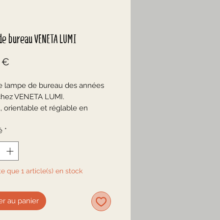
de bureau VENETA LUMI
Prix
 €
e lampe de bureau des années
chez VENETA LUMI.
, orientable et réglable en
.
l et plastique
é
*
 noir / intérieur de l'abat-jour
pteur bicolore
te que 1 article(s) en stock
late
à vis E14
 avec son ampoule
er au panier