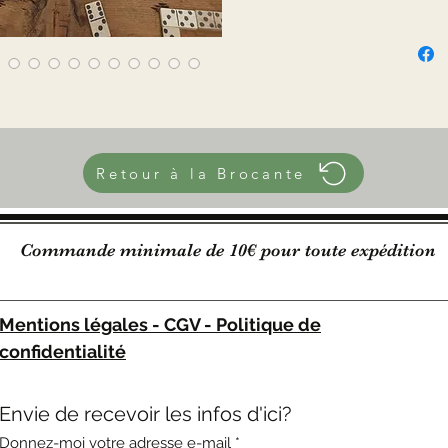
En très
au nivea
photos)
☆
Mesures
Hauteur
largeur
Longueu
Retour à la Brocante
Diamètr
Longueu
750 g
Commande minimale de 10€ pour toute expédition
Mentions légales - CGV - Politique de
confidentialité
Envie de recevoir les infos d'ici?
Donnez-moi votre adresse e-mail