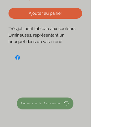
Ajouter au panier
Très joli petit tableau aux couleurs
lumineuses, représentant un
bouquet dans un vase rond.
Couleurs, textures et lumière en font
une belle pièce
Il irait bien accroché en accumulation
sur un mur, mais sera aussi parfait
posé dans une déco shabby chic.
☆
Jeux de textures sablées
Épaisseurs dans la peinture
Les photos modifient un peu les
Retour à la Brocante
tonalités, mais en sont très proches.
Tons de bleus turquoise, roses, verts,
marrons
Support en panneau