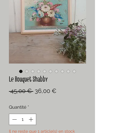
Le Bouquet Shabby
Prix
Prix
 45,00 € 
36,00 €
original
promotionnel
Quantité
*
Il ne reste que 1 article(s) en stock