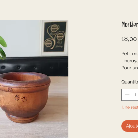
Mortier
18,00
Petit mo
l'incroy
Pour un
et bohè
pot ou 
Quantit
☆
En très
Creusé 
Il ne res
Nourri à
3 petite
☆
Ajout
Mesures