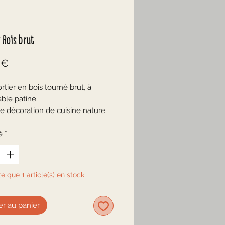
 Bois brut
Prix
 €
rtier en bois tourné brut, à
able patine.
e décoration de cuisine nature
me, ou à détourner en cache-
bougeoir!
é
*
 bon état
dans un seul morceau de bois
te que 1 article(s) en stock
 l'huile de lin
s fleurs sculptées
er au panier
 approximatives