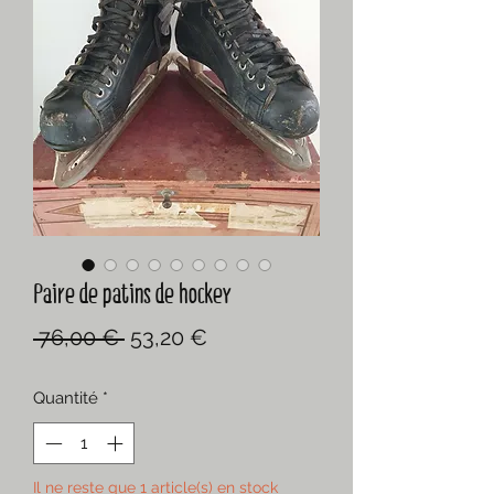
Paire de patins de hockey
Prix
Prix
 76,00 € 
53,20 €
original
promotionnel
Quantité
*
Il ne reste que 1 article(s) en stock