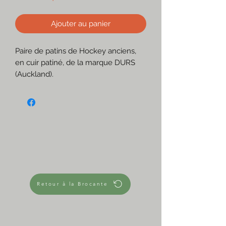
Ajouter au panier
Paire de patins de Hockey anciens,
en cuir patiné, de la marque DURS
(Auckland).
Pour une décoration hivernale
ambiance chalet de montagne.
☆
Homologués par la fédération de
Hockey du Canada
☆
Très utilisés
Seulement pour déco vintage
☆
Retour à la Brocante
Mesures approximatives
Longueur 30 cm
Hauteur 28 cm
Largeur 9 cm