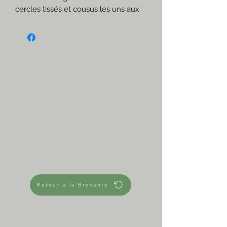
cercles tissés et cousus les uns aux
autres.
Look très vintage!
☆
Crème et orange
Coton
☆
Mesures approximatives
L 23 cm x l 20 cm
35 g
Retour à la Brocante