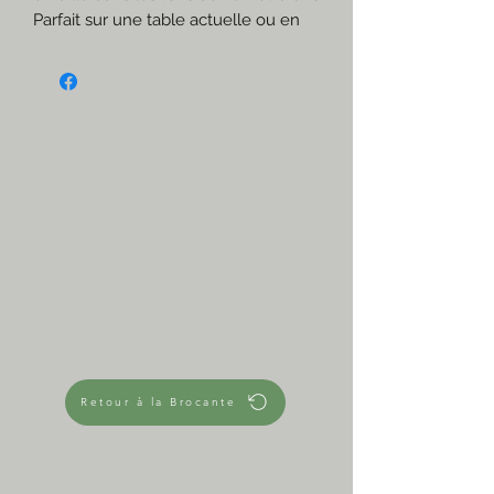
Parfait sur une table actuelle ou en
vase
☆
Verts & bruns
Reflets & texture
Excellent état
Fait main
☆
Mesures approximatives
Hauteur 18 cm
Diamètre base 11 cm
Diamètre ouverture 6,5 cm
largeur avec anse 14 cm
360 g
Retour à la Brocante