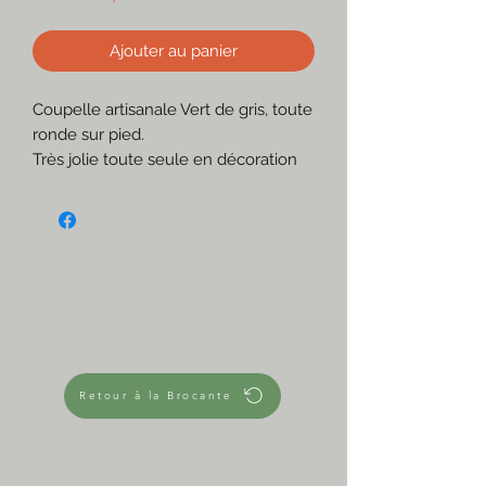
Ajouter au panier
Coupelle artisanale Vert de gris, toute
ronde sur pied.
Très jolie toute seule en décoration
par sa couleur et sa texture, elle fera
aussi un parfait vide-poches.
☆
Très bon état
Coloris vert de gris et marron
Lourde et bien stable
☆
Dimensions approximatives
Diamètre ouverture 19 cm
Retour à la Brocante
Profondeur Coupelle 3,5 cm
Diamètre pied 7 cm
Hauteur pied 1,3 cm
Hauteur totale 5,5 cm