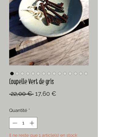
Coupelle Vert de gris
Prix
Prix
 22,00 € 
17,60 €
original
promotionnel
Quantité
*
Il ne reste que 1 article(s) en stock