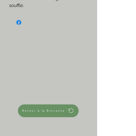
soufflé.
Un ensemble so 70's pour les
amoureux du vintage!
☆
Vert, ambré et orange
Très bon état
Bulles dans le verre
Bouchons en bois et liège
☆
Dimensions approximatives
-Flacons-
Hauteur 9 cm
Longueur 10 cm
Diamètre max 7,5 cm
Diamètre ouverture 2,5 cm
-Support-
Retour à la Brocante
Plateau 20 cm x 9,5 cm x 2 cm
Hauteur avec tige 18 cm
560 g