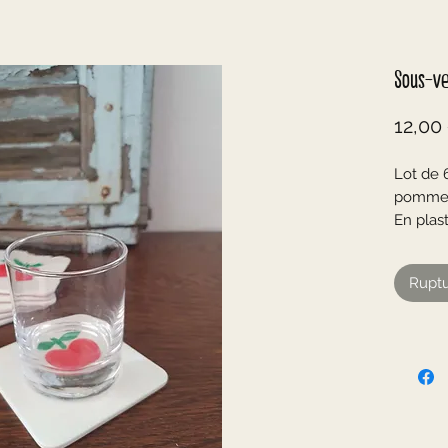
Sous-v
12,00
Lot de 
pomme 
En plas
So 70's 
☆
Ruptu
En très
☆
Mesures
9,5 cm 
290 g l