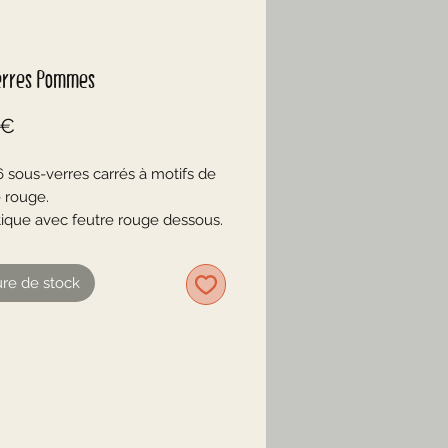
erres Pommes
Prix
 €
6 sous-verres carrés à motifs de
rouge.
tique avec feutre rouge dessous.
et décoratifs!
re de stock
 bon état
 approximatives
x 9,5 cm x 4 mm
es 6