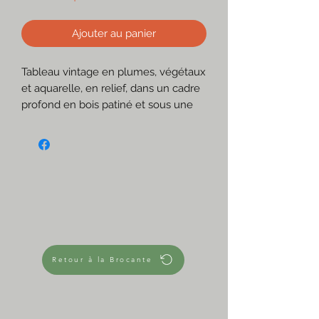
Ajouter au panier
Tableau vintage en plumes, végétaux
et aquarelle, en relief, dans un cadre
profond en bois patiné et sous une
vitre en verre.
Scène de Canards en vol.
Très délicat et poétique!
☆
Fond papier dessin.
Canards et végétaux en plumes
collées.
Collines peintes à l'aquarelle.
☆
Retour à la Brocante
Mes articles sont anciens et portent
des traces du temps qui font leur
charme, mais ils sont en très bon
état.