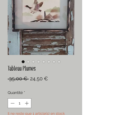
Tableau Plumes
Prix
Prix
 35,00 € 
24,50 €
original
promotionnel
Quantité
*
Il ne reste que 1 article(s) en stock