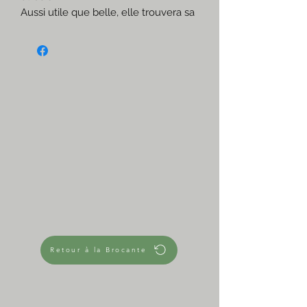
Aussi utile que belle, elle trouvera sa
place n'importe où et fera une
parfaite corbeille àpique-nique.
Un must have de décoration!
☆
La valisette se ferme par une tige
d'osier.
Mes articles sont anciens, donc avec
des traces du temps, mais en très
bon état.
Ici quelques brins d'osier sont cassés
ou abîmés, mais il faut les chercher.
☆
Dimensions approximatives
Valisette debout L 44 cm x h 32 cm x
p 20 cm
Retour à la Brocante
Partie utile de rangement 39 cm x 26
cm x 16 cm
1,110 kg