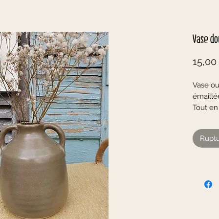
Vase do
15,00
Vase ou
émaillé
Tout en 
fondra 
☆
Ruptu
Coloris 
mais fi
En très
Deux a
☆
Mesures
Hauteur