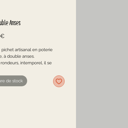
uble Anses
Prix
 €
 pichet artisanal en poterie
e, à double anses.
rondeurs, intemporel, il se
dans votre déco.
re de stock
marron/kaki/gris difficile à definir
dèle aux photos
 bon état
nses
 approximatives
 17,5 cm