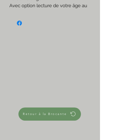
Avec option lecture de votre âge au
fond 🧡
S'associent avec tout, vaisselle
ancienne ou moderne.
Esprit cantine, bistrot, so 70's!
☆
Prix pour les 3
Me contacter si vous en voulez
moins
3€ l'un
5,50€ les 2
8€ les 3
3 en stock
☆
Très bon état
☆
Retour à la Brocante
Mesures approximatives
Hauteur 7 cm
Diamètre 7 cm